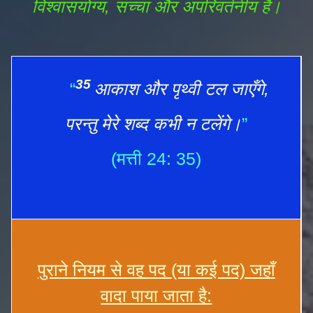
विश्वासयोग्य, सच्चा और अपरिवर्तनीय है।
35
“
आकाश और पृथ्वी टल जाएँगे,
परन्तु मेरे शब्द कभी न टलेंगे।
”
(मत्ती 24: 35)
पुराने नियम से वह पद (या कई पद) जहाँ
वादा पाया जाता है: