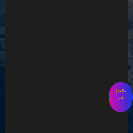
ईश्वरीय
वादे