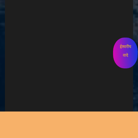
ईश्वरीय
वादे