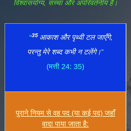
विश्वासयोग्य, सच्चा और अपरिवर्तनीय है।
35
“
आकाश और पृथ्वी टल जाएँगे,
परन्तु मेरे शब्द कभी न टलेंगे।
”
(मत्ती 24: 35)
पुराने नियम से वह पद (या कई पद) जहाँ
वादा पाया जाता है: