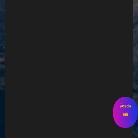
ईश्वरीय
वादे