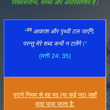
विश्वासयोग्य, सच्चा और अपरिवर्तनीय है।
35
“
आकाश और पृथ्वी टल जाएँगे,
परन्तु मेरे शब्द कभी न टलेंगे।
”
(मत्ती 24: 35)
पुराने नियम से वह पद (या कई पद) जहाँ
वादा पाया जाता है: